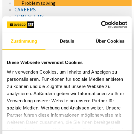
Problem solving
CAREERS
CONTACT US
You are here:
Trimble Business Center v2024.10
Zustimmung
Details
Über Cookies
TBC v2024.10
Diese Webseite verwendet Cookies
Wir verwenden Cookies, um Inhalte und Anzeigen zu
Trimble Business Center v2024.10 has been released.
personalisieren, Funktionen für soziale Medien anbieten
Important Note! This version of Trimble Business Center is
zu können und die Zugriffe auf unsere Website zu
available to:
analysieren. Außerdem geben wir Informationen zu Ihrer
Verwendung unserer Website an unsere Partner für
Perpetual license users whose current warranty
soziale Medien, Werbung und Analysen weiter. Unsere
expiration date is November 1, 2024 or later. (If your
perpetual license warranty expires prior to this date and
Partner führen diese Informationen möglicherweise mit
you proceed with the installation, licensed features will
weiteren Daten zusammen, die Sie ihnen bereitgestellt
not be available.)
haben oder die sie im Rahmen Ihrer Nutzung der Dienste
Subscription license users whose subscription is