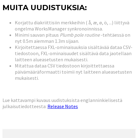
MUITA UUDISTUKSIA:
Korjattu diakriittisiin merkkeihin ( å, æ, ø, ö, ...) liittyvä
ongelma WorksManager synkronoinnissa.
Minimi sauvan pituus
Plumb pole routine
-tehtäessä on
nyt 0.5m aiemman 1.3m sijaan.
Kirjoitettaessa FXL-ominaisuuksia sisältävää dataa CSV-
tiedostoon, FXL-ominaisuudet sisältävä data jaotellaan
laitteen alueasetusten mukaisesti.
Mitattua dataa CSV tiedostoon kirjoittettaessa
päivämääräformaatti toimii nyt laitteen alueasetusten
mukaisesti.
Lue kattavampi kuvaus uudistuksista englanninkielisestä
julkaisutiedotteesta:
Release Notes