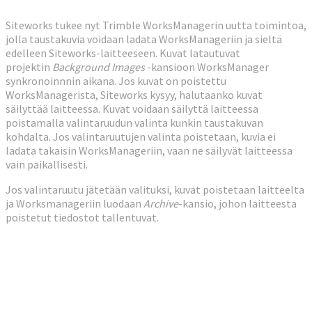
Siteworks tukee nyt Trimble WorksManagerin uutta toimintoa,
jolla taustakuvia voidaan ladata WorksManageriin ja sieltä
edelleen Siteworks-laitteeseen. Kuvat latautuvat
projektin
Background Images
-kansioon WorksManager
synkronoinnnin aikana. Jos kuvat on poistettu
WorksManagerista, Siteworks kysyy, halutaanko kuvat
säilyttää laitteessa. Kuvat voidaan säilyttä laitteessa
poistamalla valintaruudun valinta kunkin taustakuvan
kohdalta. Jos valintaruutujen valinta poistetaan, kuvia ei
ladata takaisin WorksManageriin, vaan ne säilyvät laitteessa
vain paikallisesti.
Jos valintaruutu jätetään valituksi, kuvat poistetaan laitteelta
ja Worksmanageriin luodaan
Archive
-kansio, johon laitteesta
poistetut tiedostot tallentuvat.