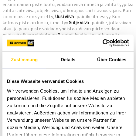
ensimmäinen piste luotu, voidaan viiva nimetä ja valita tyypiksi
valita taiteviiva, objektiviiva, ulkorajaus tai tilavuusrajaus. Kun
toinen piste on syötetty,
Uusi viiva
-painike ilmestyy. Kun
kolmas piste on luotu, ilmestyy
Sulje viiva
- painike, jolla viivän
alku- ja päätepiste voidaan yhdistää. Viivan piirto voidaan
päättää oikean yläkulman
X
-painikkeella. Jos ollaan oltu
tekemässä ulkorajausta tai tilavuusrajausta, ohjelma kysyy
halutaanko viiva sulkea.
Huomaa, että viivan piirtoa ei voida jatkaa COGO-toiminnoilla,
Zustimmung
Details
Über Cookies
uusi viivasegmentti täytyy aloittaa vanhan viivan
päätepisteestä. COGO-toiminnolla luotua viivaa voidaan
kuitenkin jatkaa mittamalla
Advaced Measurement
-
Diese Webseite verwendet Cookies
moduulin
Jatka mittausta
-toiminnolla tai
valitsemalla
Nykyinen linja
mittaustyypiksi.
Wir verwenden Cookies, um Inhalte und Anzeigen zu
personalisieren, Funktionen für soziale Medien anbieten
zu können und die Zugriffe auf unsere Website zu
analysieren. Außerdem geben wir Informationen zu Ihrer
Verwendung unserer Website an unsere Partner für
soziale Medien, Werbung und Analysen weiter. Unsere
Partner führen diese Informationen möglicherweise mit