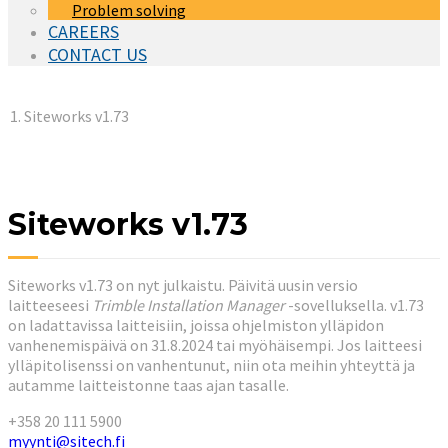
Problem solving
CAREERS
CONTACT US
You are here:
Siteworks v1.73
Siteworks v1.73
Siteworks v1.73 on nyt julkaistu. Päivitä uusin versio
laitteeseesi
Trimble Installation Manager
-sovelluksella. v1.73
on ladattavissa laitteisiin, joissa ohjelmiston ylläpidon
vanhenemispäivä on 31.8.2024 tai myöhäisempi. Jos laitteesi
ylläpitolisenssi on vanhentunut, niin ota meihin yhteyttä ja
autamme laitteistonne taas ajan tasalle.
+358 20 111 5900
myynti@sitech.fi