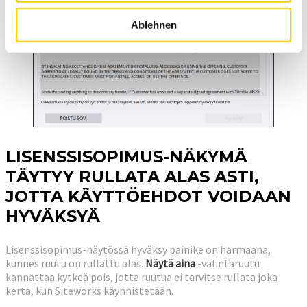
Ablehnen
LISENSSISOPIMUS-NÄKYMÄ
TÄYTYY RULLATA ALAS ASTI,
JOTTA KÄYTTÖEHDOT VOIDAAN
HYVÄKSYÄ
Lisenssisopimus-näytössä hyväksy painike on harmaana,
kunnes ruutu on rullattu alas.
Näytä aina
-valintaruutu
kannattaa kytkeä pois, jotta ruutua ei tarvitse rullata joka
kerta, kun Siteworks käynnistetään.