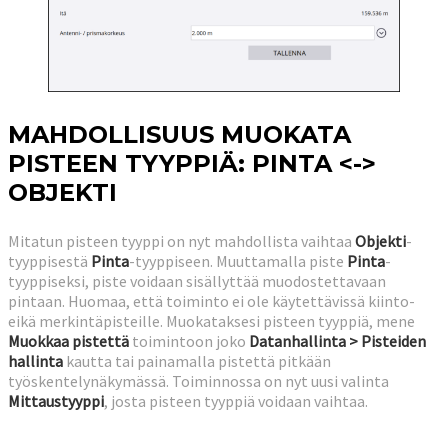
MAHDOLLISUUS MUOKATA
PISTEEN TYYPPIÄ: PINTA <->
OBJEKTI
Mitatun pisteen tyyppi on nyt mahdollista vaihtaa
Objekti
-
tyyppisestä
Pinta
-tyyppiseen. Muuttamalla piste
Pinta
-
tyyppiseksi, piste voidaan sisällyttää muodostettavaan
pintaan. Huomaa, että toiminto ei ole käytettävissä kiinto-
eikä merkintäpisteille. Muokataksesi pisteen tyyppiä, mene
Muokkaa pistettä
toimintoon joko
Datanhallinta > Pisteiden
hallinta
kautta tai painamalla pistettä pitkään
työskentelynäkymässä. Toiminnossa on nyt uusi valinta
Mittaustyyppi
, josta pisteen tyyppiä voidaan vaihtaa.