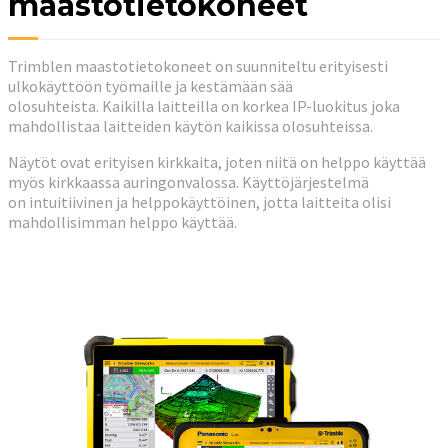
maastotietokoneet
Trimblen maastotietokoneet on suunniteltu erityisesti
ulkokäyttöön työmaille ja kestämään sää
olosuhteista. Kaikilla laitteilla on korkea IP-luokitus joka
mahdollistaa laitteiden käytön kaikissa olosuhteissa.
Näytöt ovat erityisen kirkkaita, joten niitä on helppo käyttää
myös kirkkaassa auringonvalossa. Käyttöjärjestelmä
on intuitiivinen ja helppokäyttöinen, jotta laitteita olisi
mahdollisimman helppo käyttää.