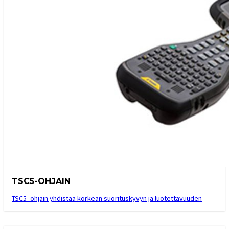
TSC5-OHJAIN
TSC5- ohjain yhdistää korkean suorituskyvyn ja luotettavuuden