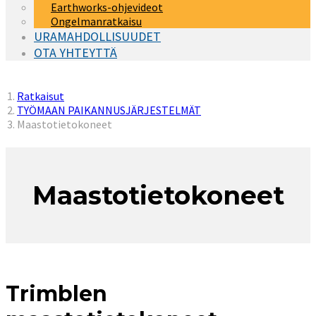
Earthworks-ohjevideot
Ongelmanratkaisu
URAMAHDOLLISUUDET
OTA YHTEYTTÄ
You are here:
Ratkaisut
TYÖMAAN PAIKANNUSJÄRJESTELMÄT
Maastotietokoneet
Maastotietokoneet
Trimblen