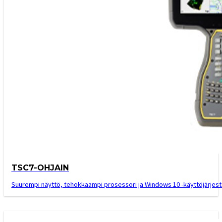
TSC7-OHJAIN
Suurempi näyttö, tehokkaampi prosessori ja Windows 10 -käyttöjärjes