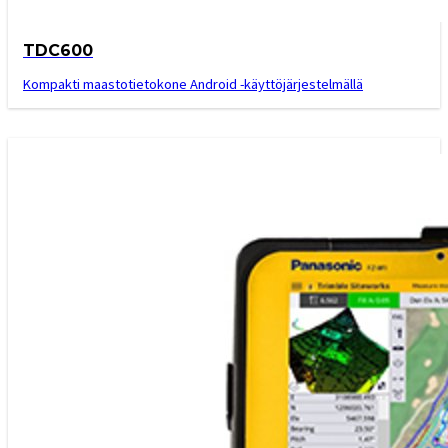
TDC600
Kompakti maastotietokone Android -käyttöjärjestelmällä