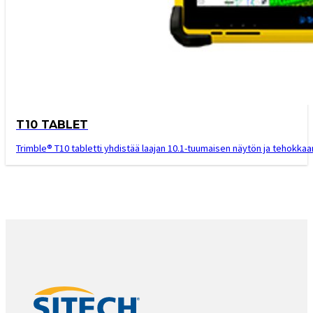
T10 TABLET
Trimble® T10 tabletti yhdistää laajan 10.1-tuumaisen näytön ja tehokka