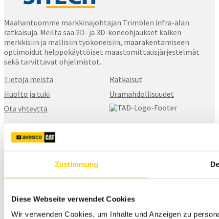
Maahantuomme markkinajohtajan Trimblen infra-alan
ratkaisuja. Meiltä saa 2D- ja 3D-koneohjaukset kaiken
merkkisiin ja mallisiin työkoneisiin, maarakentamiseen
optimoidut helppokäyttöiset maastomittausjärjestelmät
sekä tarvittavat ohjelmistot.
Tietoja meistä
Ratkaisut
Huolto ja tuki
Uramahdollisuudet
Ota yhteyttä
SITECH Finland
Karhuntassuntie 5
04260, Kerava
Zustimmung
De
+358 20 111 5900
myynti@sitech.fi
Diese Webseite verwendet Cookies
Wir verwenden Cookies, um Inhalte und Anzeigen zu personal