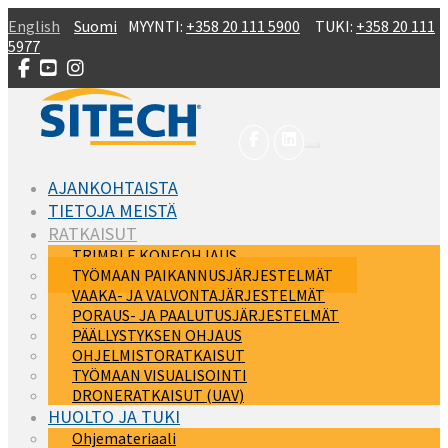
Skip to main content
English
Suomi
MYYNTI:
+358 20 111 5900
TUKI:
+358 20 111
5977
AJANKOHTAISTA
TIETOJA MEISTÄ
RATKAISUT
TRIMBLE KONEOHJAUS
TYÖMAAN PAIKANNUSJÄRJESTELMÄT
VAAKA- JA VALVONTAJÄRJESTELMÄT
PORAUS- JA PAALUTUSJÄRJESTELMÄT
PÄÄLLYSTYKSEN OHJAUS
OHJELMISTORATKAISUT
TYÖMAAN VISUALISOINTI
DRONERATKAISUT (UAV)
HUOLTO JA TUKI
Ohjemateriaali