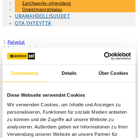
Earthworks-ohjevideot
Ongelmanratkaisu
URAMAHDOLLISUUDET
OTA YHTEYTTÄ
You are here:
Palvelut
Työmaapalvelut
Takuu ja huoltosopimukset
Koulutukset
Zustimmung
Details
Über Cookies
(current)
Työmaapalvelut
Vuokraus
Diese Webseite verwendet Cookies
Palvelut työmaalle
Wir verwenden Cookies, um Inhalte und Anzeigen zu
personalisieren, Funktionen für soziale Medien anbieten
zu können und die Zugriffe auf unsere Website zu
SITECH Finland tuki auttaa sinua työmaalla laitteiston kanssa
ja myös toimistolla ohjelmistojen käytössä. Olemme
analysieren. Außerdem geben wir Informationen zu Ihrer
työskennelleet yli 10 vuotta Trimble-ratkaisujen parissa ja
Verwendung unserer Website an unsere Partner für