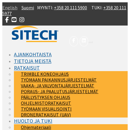
Skip to main content
English
Suomi
MYYNTI:
+358 20 111 5900
TUKI:
+358 20 111
5977
AJANKOHTAISTA
TIETOJA MEISTÄ
RATKAISUT
TRIMBLE KONEOHJAUS
TYÖMAAN PAIKANNUSJÄRJESTELMÄT
VAAKA- JA VALVONTAJÄRJESTELMÄT
PORAUS- JA PAALUTUSJÄRJESTELMÄT
PÄÄLLYSTYKSEN OHJAUS
OHJELMISTORATKAISUT
TYÖMAAN VISUALISOINTI
DRONERATKAISUT (UAV)
HUOLTO JA TUKI
Ohjemateriaali